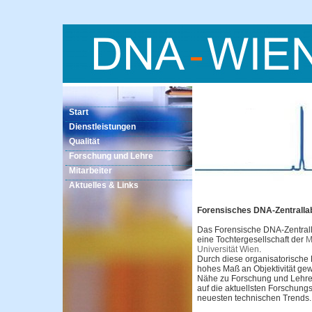
Start
Dienstleistungen
Qualität
Forschung und Lehre
Mitarbeiter
Aktuelles & Links
Forensisches DNA-Zentrall
Das Forensische DNA-Zentral
eine Tochtergesellschaft der
M
Universität Wien
.
Durch diese organisatorische 
hohes Maß an Objektivität gewä
Nähe zu Forschung und Lehre e
auf die aktuellsten Forschun
neuesten technischen Trends.